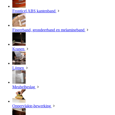
Fronticel ABS kantenband
Fineerband, grondeerband en melamineband
Kranen
Lijmen
Meubelbeslag
Oppervlakte-bewerking