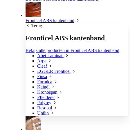
Fronticel ABS kantenband
Terug
Fronticel ABS kantenband
Bekijk alle producten in Fronticel ABS kantenband
Abet Laminati
Arpa
Cleaf
EGGER Fronticel
Finsa
Formica
Kaindl
Kronospan
Pfleiderer
Polyrey
Resopal
Unilin