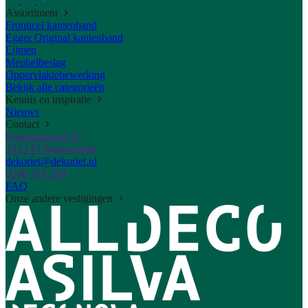
Assortiment
Fronticel kantenband
Egger Original kantenband
Lijmen
Meubelbeslag
Oppervlaktebewerking
Bekijk alle categorieën
Kennis en inspiratie
Nieuws
Contact
Brabanthaven 3C
3433 PJ Nieuwegein
dekoriet@dekoriet.nl
0348 414 204
FAQ
Onze andere vestigingen