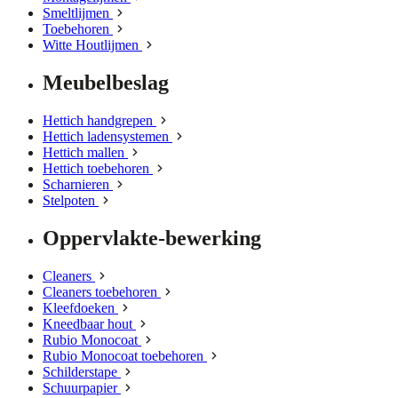
Smeltlijmen
Toebehoren
Witte Houtlijmen
Meubelbeslag
Hettich handgrepen
Hettich ladensystemen
Hettich mallen
Hettich toebehoren
Scharnieren
Stelpoten
Oppervlakte-bewerking
Cleaners
Cleaners toebehoren
Kleefdoeken
Kneedbaar hout
Rubio Monocoat
Rubio Monocoat toebehoren
Schilderstape
Schuurpapier