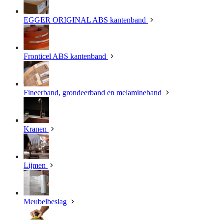
EGGER ORIGINAL ABS kantenband
Fronticel ABS kantenband
Fineerband, grondeerband en melamineband
Kranen
Lijmen
Meubelbeslag