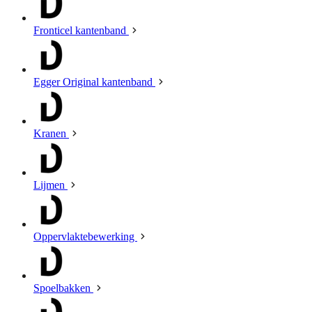
Fronticel kantenband
Egger Original kantenband
Kranen
Lijmen
Oppervlaktebewerking
Spoelbakken