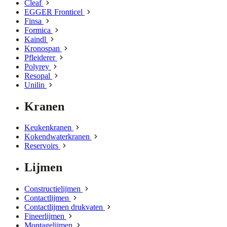
Cleaf
EGGER Fronticel
Finsa
Formica
Kaindl
Kronospan
Pfleiderer
Polyrey
Resopal
Unilin
Kranen
Keukenkranen
Kokendwaterkranen
Reservoirs
Lijmen
Constructielijmen
Contactlijmen
Contactlijmen drukvaten
Fineerlijmen
Montagelijmen