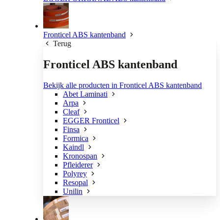
Fronticel ABS kantenband
Terug
Fronticel ABS kantenband
Bekijk alle producten in Fronticel ABS kantenband
Abet Laminati
Arpa
Cleaf
EGGER Fronticel
Finsa
Formica
Kaindl
Kronospan
Pfleiderer
Polyrey
Resopal
Unilin