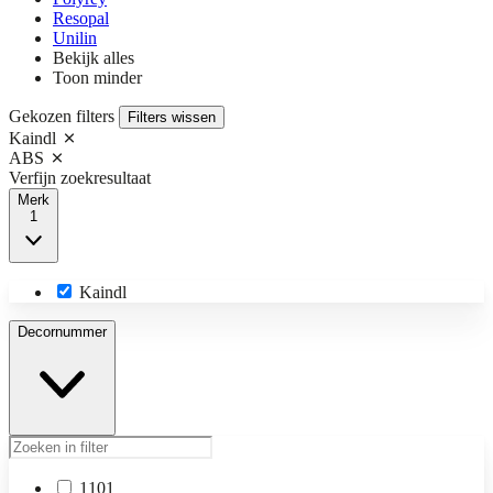
Resopal
Unilin
Bekijk alles
Toon minder
Gekozen filters
Filters wissen
Kaindl
ABS
Verfijn zoekresultaat
Merk
1
Kaindl
Decornummer
1101