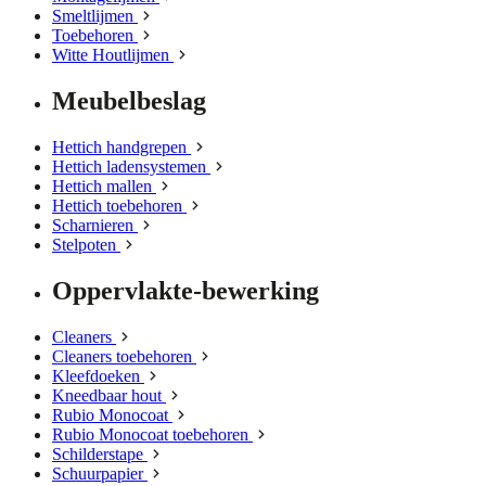
Smeltlijmen
Toebehoren
Witte Houtlijmen
Meubelbeslag
Hettich handgrepen
Hettich ladensystemen
Hettich mallen
Hettich toebehoren
Scharnieren
Stelpoten
Oppervlakte-bewerking
Cleaners
Cleaners toebehoren
Kleefdoeken
Kneedbaar hout
Rubio Monocoat
Rubio Monocoat toebehoren
Schilderstape
Schuurpapier