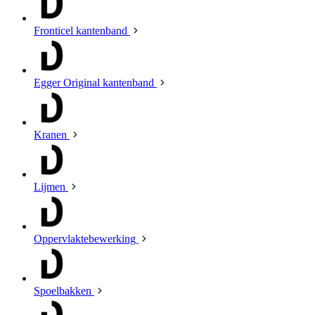
Fronticel kantenband
Egger Original kantenband
Kranen
Lijmen
Oppervlaktebewerking
Spoelbakken