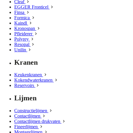
Cleaf
EGGER Fronticel
Finsa
Formica
Kaindl
Kronospan
Pfleiderer
Polyrey
Resopal
Unilin
Kranen
Keukenkranen
Kokendwaterkranen
Reservoirs
Lijmen
Constructielijmen
Contactlijmen
Contactlijmen drukvaten
Fineerlijmen
Montagelijmen