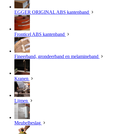
EGGER ORIGINAL ABS kantenband
Fronticel ABS kantenband
Fineerband, grondeerband en melamineband
Kranen
Lijmen
Meubelbeslag