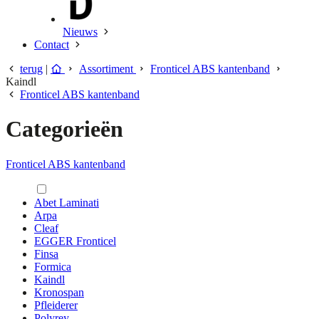
Nieuws
Contact
terug
|
Assortiment
Fronticel ABS kantenband
Kaindl
Fronticel ABS kantenband
Categorieën
Fronticel ABS kantenband
Abet Laminati
Arpa
Cleaf
EGGER Fronticel
Finsa
Formica
Kaindl
Kronospan
Pfleiderer
Polyrey