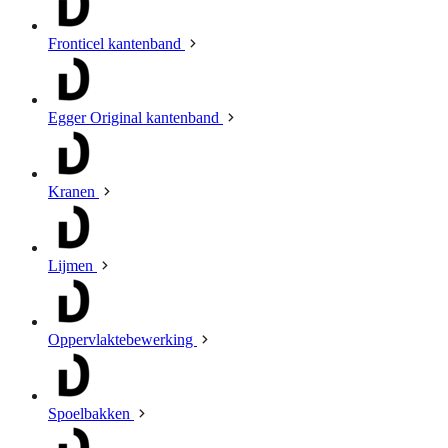
Fronticel kantenband
Egger Original kantenband
Kranen
Lijmen
Oppervlaktebewerking
Spoelbakken