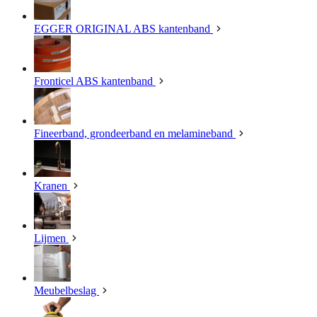
EGGER ORIGINAL ABS kantenband
Fronticel ABS kantenband
Fineerband, grondeerband en melamineband
Kranen
Lijmen
Meubelbeslag