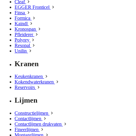
Cleaf
EGGER Fronticel
Finsa
Formica
Kaindl
Kronospan
Pfleiderer
Polyrey
Resopal
Unilin
Kranen
Keukenkranen
Kokendwaterkranen
Reservoirs
Lijmen
Constructielijmen
Contactlijmen
Contactlijmen drukvaten
Fineerlijmen
Montagelijmen