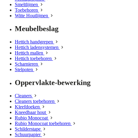
Smeltlijmen
Toebehoren
Witte Houtlijmen
Meubelbeslag
Hettich handgrepen
Hettich ladensystemen
Hettich mallen
Hettich toebehoren
Scharnieren
Stelpoten
Oppervlakte-bewerking
Cleaners
Cleaners toebehoren
Kleefdoeken
Kneedbaar hout
Rubio Monocoat
Rubio Monocoat toebehoren
Schilderstape
Schuurpapier