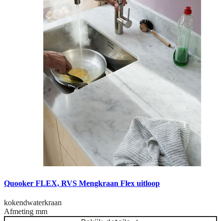
Quooker FLEX, RVS Mengkraan Flex uitloop
kokendwaterkraan
Afmeting
mm