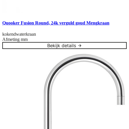
Quooker Fusion Round, 24k verguld goud Mengkraan
kokendwaterkraan
Afmeting
mm
Bekijk details