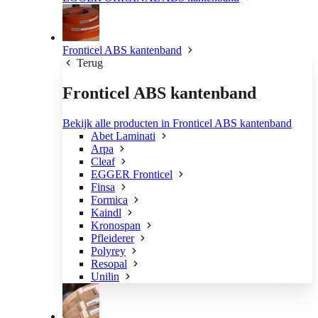
Fronticel ABS kantenband
Terug
Fronticel ABS kantenband
Bekijk alle producten in Fronticel ABS kantenband
Abet Laminati
Arpa
Cleaf
EGGER Fronticel
Finsa
Formica
Kaindl
Kronospan
Pfleiderer
Polyrey
Resopal
Unilin