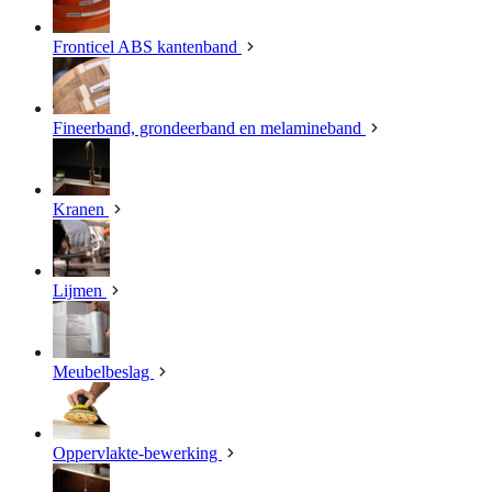
Fronticel ABS kantenband
Fineerband, grondeerband en melamineband
Kranen
Lijmen
Meubelbeslag
Oppervlakte-bewerking