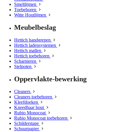
Smeltlijmen
Toebehoren
Witte Houtlijmen
Meubelbeslag
Hettich handgrepen
Hettich ladensystemen
Hettich mallen
Hettich toebehoren
Scharnieren
Stelpoten
Oppervlakte-bewerking
Cleaners
Cleaners toebehoren
Kleefdoeken
Kneedbaar hout
Rubio Monocoat
Rubio Monocoat toebehoren
Schilderstape
Schuurpapier