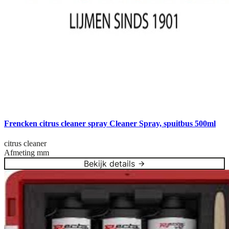
Frencken citrus cleaner spray Cleaner Spray, spuitbus 500ml
citrus cleaner
Afmeting
mm
Bekijk details