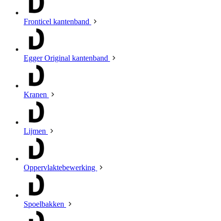
Fronticel kantenband
Egger Original kantenband
Kranen
Lijmen
Oppervlaktebewerking
Spoelbakken