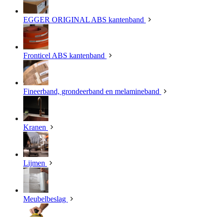
EGGER ORIGINAL ABS kantenband
Fronticel ABS kantenband
Fineerband, grondeerband en melamineband
Kranen
Lijmen
Meubelbeslag