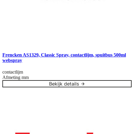
Frencken AS1329, Classic Spray, contactlijm, spuitbus 500ml
webspray
contactlijm
Afmeting
mm
Bekijk details