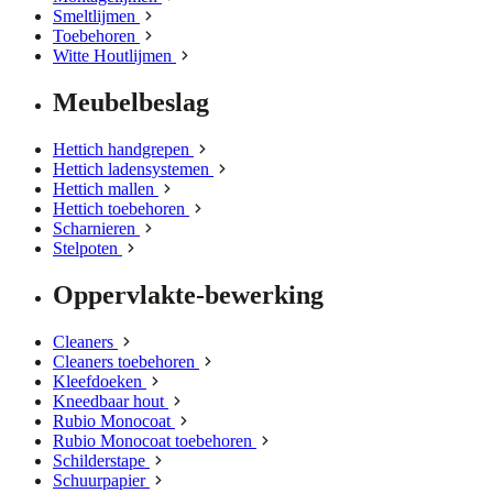
Smeltlijmen
Toebehoren
Witte Houtlijmen
Meubelbeslag
Hettich handgrepen
Hettich ladensystemen
Hettich mallen
Hettich toebehoren
Scharnieren
Stelpoten
Oppervlakte-bewerking
Cleaners
Cleaners toebehoren
Kleefdoeken
Kneedbaar hout
Rubio Monocoat
Rubio Monocoat toebehoren
Schilderstape
Schuurpapier