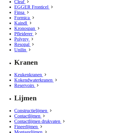
Cleaf
EGGER Fronticel
Finsa
Formica
Kaindl
Kronospan
Pfleiderer
Polyrey
Resopal
Unilin
Kranen
Keukenkranen
Kokendwaterkranen
Reservoirs
Lijmen
Constructielijmen
Contactlijmen
Contactlijmen drukvaten
Fineerlijmen
Montagelijmen