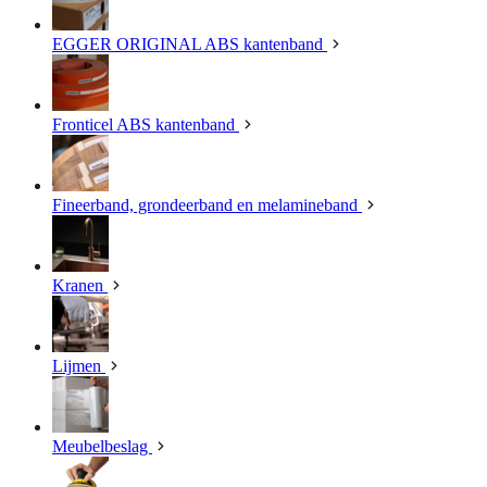
EGGER ORIGINAL ABS kantenband
Fronticel ABS kantenband
Fineerband, grondeerband en melamineband
Kranen
Lijmen
Meubelbeslag