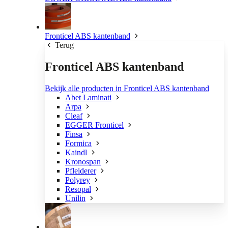
Fronticel ABS kantenband
Terug
Fronticel ABS kantenband
Bekijk alle producten in Fronticel ABS kantenband
Abet Laminati
Arpa
Cleaf
EGGER Fronticel
Finsa
Formica
Kaindl
Kronospan
Pfleiderer
Polyrey
Resopal
Unilin