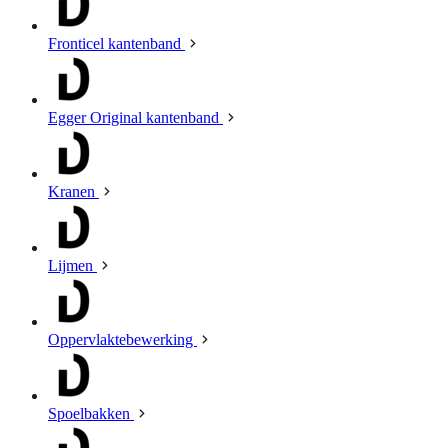
Fronticel kantenband
Egger Original kantenband
Kranen
Lijmen
Oppervlaktebewerking
Spoelbakken